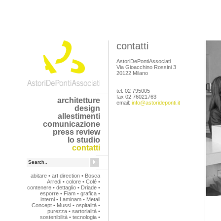
contatti
AstoriDePontiAssociati
Via Gioacchino Rossini 3
20122 Milano
tel. 02 795005
fax 02 76021763
architetture
email:
info@astorideponti.it
design
allestimenti
comunicazione
press review
lo studio
contatti
abitare
•
art direction
•
Bosca
Arredi
•
colore
•
Colé
•
contenere
•
dettaglio
•
Driade
•
esporre
•
Fiam
•
grafica
•
interni
•
Laminam
•
Metall
Concept
•
Mussi
•
ospitalità
•
purezza
•
sartorialità
•
sostenibilità
•
tecnologia
•