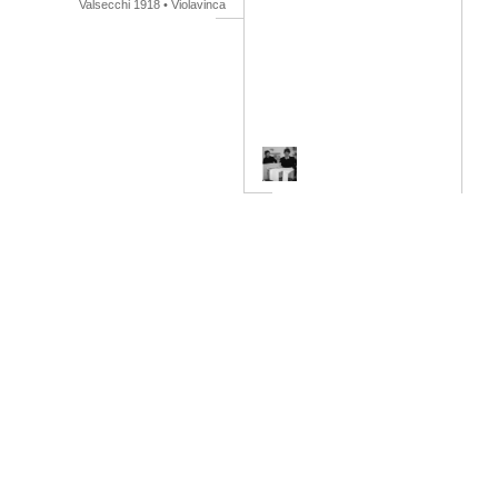
Valsecchi 1918
•
Violavinca