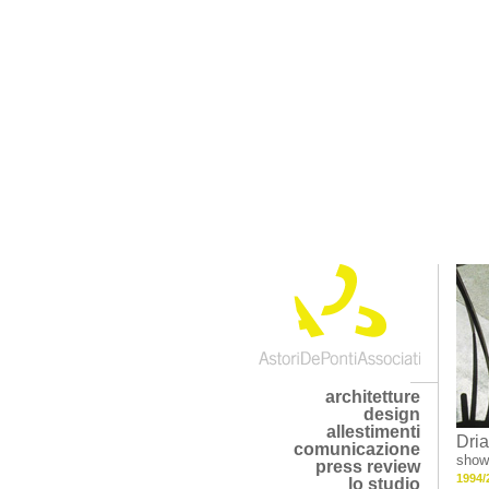
architetture
design
allestimenti
Dri
comunicazione
show
press review
1994/
lo studio