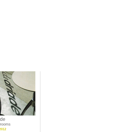
ade
rooms
2012