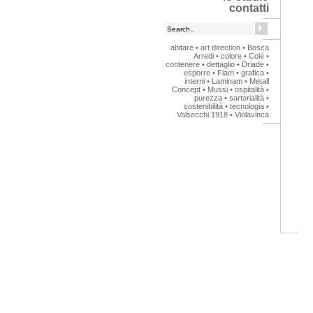
contatti
abitare
•
art direction
•
Bosca
Arredi
•
colore
•
Colé
•
contenere
•
dettaglio
•
Driade
•
esporre
•
Fiam
•
grafica
•
interni
•
Laminam
•
Metall
Concept
•
Mussi
•
ospitalità
•
purezza
•
sartorialità
•
sostenibilità
•
tecnologia
•
Valsecchi 1918
•
Violavinca